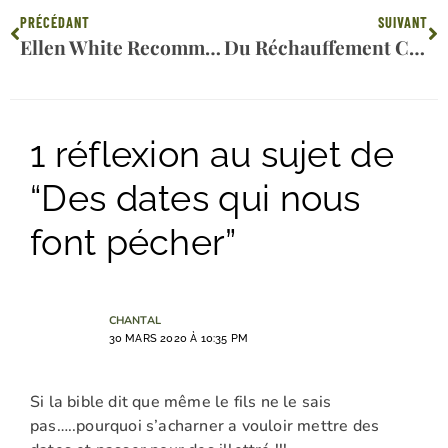
Précédent
Su
PRÉCÉDANT
SUIVANT
Ellen White Recommanderait-Elle Les Grandes Villes ?
Du Réchauffement Climatique Au Dimanche
1 réflexion au sujet de
“Des dates qui nous
font pécher”
CHANTAL
30 MARS 2020 À 10:35 PM
Si la bible dit que même le fils ne le sais
pas…..pourquoi s’acharner a vouloir mettre des