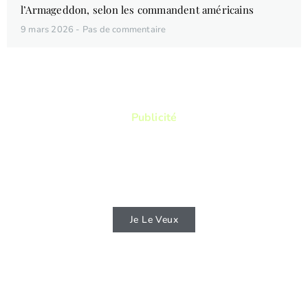
l’Armageddon, selon les commandent américains
9 mars 2026
Pas de commentaire
Publicité
Vous aimez lire ? Vous voulez lire des
livres qui vous permettront de connaitre
d'avantage la Bible ?
Je Le Veux