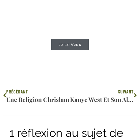
Vous aimez lire ? Vous voulez lire des
livres qui vous permettront de connaitre
d'avantage la Bible ?
Je Le Veux
Précédent
Su
PRÉCÉDANT
SUIVANT
Une Religion Chrislam
Kanye West Et Son Album « Chrétien »
1 réflexion au sujet de