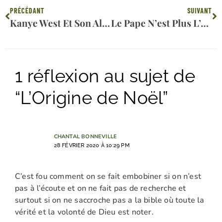
Précédent
Su
PRÉCÉDANT
SUIVANT
Kanye West Et Son Album « Chrétien »
Le Pape N’est Plus L’Antichrist Pour Les Adventistes
1 réflexion au sujet de
“L’Origine de Noël”
CHANTAL BONNEVILLE
28 FÉVRIER 2020 À 10:29 PM
C’est fou comment on se fait embobiner si on n’est
pas à l’écoute et on ne fait pas de recherche et
surtout si on ne saccroche pas a la bible où toute la
vérité et la volonté de Dieu est noter.