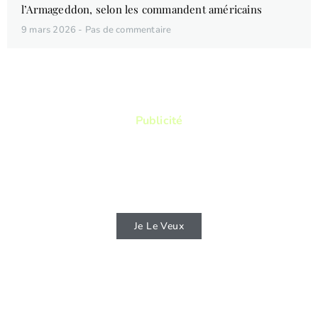
l’Armageddon, selon les commandent américains
9 mars 2026
Pas de commentaire
Publicité
Vous aimez lire ? Vous voulez lire des
livres qui vous permettront de connaitre
d'avantage la Bible ?
Je Le Veux