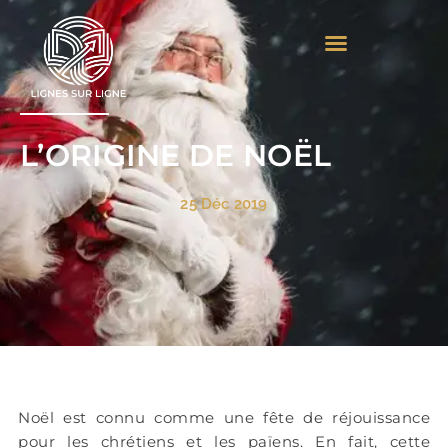
Aller
au
contenu
L’ORIGINE DE NOËL
25 Déc 2019
Noël est connu comme une fête de réjouissance
pour les chrétiens et les païens. En fait, cette