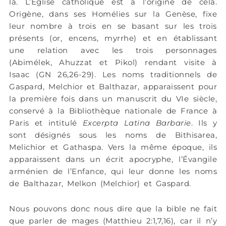
là. L’Église catholique est à l’origine de cela.
Origène, dans ses Homélies sur la Genèse, fixe
leur nombre à trois en se basant sur les trois
présents (or, encens, myrrhe) et en établissant
une relation avec les trois personnages
(Abimélek, Ahuzzat et Pikol) rendant visite à
Isaac (GN 26,26-29). Les noms traditionnels de
Gaspard, Melchior et Balthazar, apparaissent pour
la première fois dans un manuscrit du VIe siècle,
conservé à la Bibliothèque nationale de France à
Paris et intitulé
Excerpta Latina Barbarie
. Ils y
sont désignés sous les noms de Bithisarea,
Melichior et Gathaspa. Vers la même époque, ils
apparaissent dans un écrit apocryphe, l’Évangile
arménien de l’Enfance, qui leur donne les noms
de Balthazar, Melkon (Melchior) et Gaspard.
Nous pouvons donc nous dire que la bible ne fait
que parler de mages (Matthieu 2:1,7,16), car il n’y