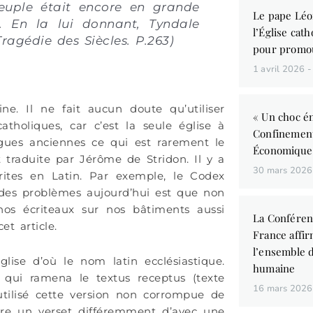
euple était encore en grande
Le pape Léo
. En la lui donnant, Tyndale
l’Église cath
Tragédie des Siècles. P.263)
pour promo
1 avril 2026
ine. Il ne fait aucun doute qu’utiliser
« Un choc én
holiques, car c’est la seule église à
Confinemen
ngues anciennes ce qui est rarement le
Économique
t traduite par Jérôme de Stridon. Il y a
30 mars 202
crites en Latin. Par exemple, le Codex
 des problèmes aujourd’hui est que non
nos écriteaux sur nos bâtiments aussi
La Conféren
et article.
France affir
l’ensemble d
glise d’où le nom latin ecclésiastique.
humaine
i qui ramena le textus receptus (texte
16 mars 202
 utilisé cette version non corrompue de
dre un verset différemment d’avec une