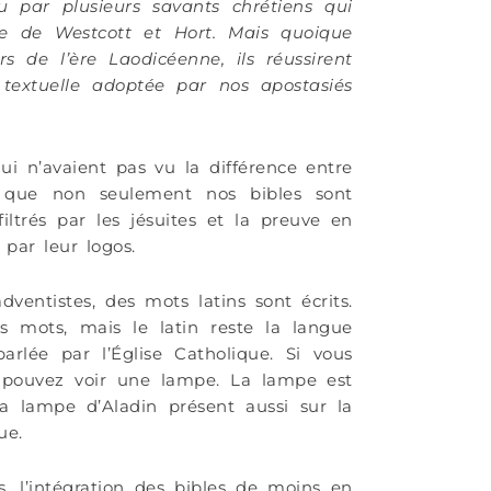
u par plusieurs savants chrétiens qui
née de Westcott et Hort. Mais quoique
 de l’ère Laodicéenne, ils réussirent
 textuelle adoptée par nos apostasiés
qui n’avaient pas vu la différence entre
t que non seulement nos bibles sont
iltrés par les jésuites et la preuve en
par leur logos.
ventistes, des mots latins sont écrits.
 mots, mais le latin reste la langue
rlée par l’Église Catholique. Si vous
 pouvez voir une lampe. La lampe est
la lampe d’Aladin présent aussi sur la
ue.
, l’intégration des bibles de moins en