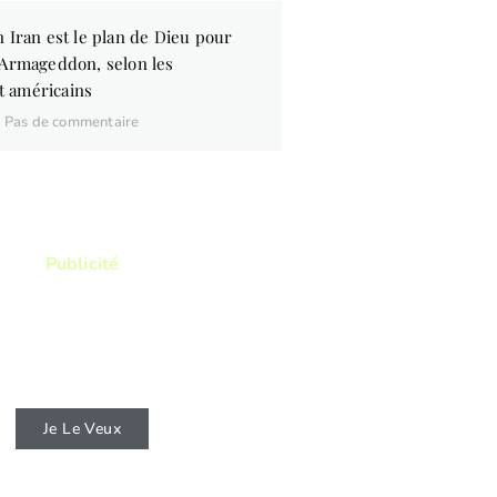
 Iran est le plan de Dieu pour
’Armageddon, selon les
 américains
Pas de commentaire
Publicité
ez lire ? Vous voulez lire
res qui vous permettront
itre d'avantage la Bible ?
Je Le Veux