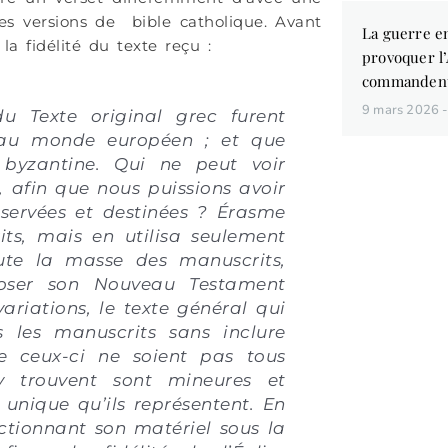
les versions de bible catholique. Avant
La guerre en
la fidélité du texte reçu :
provoquer l
commandent
9 mars 2026
u Texte original grec furent
s au monde européen ; et que
 byzantine. Qui ne peut voir
, afin que nous puissions avoir
éservées et destinées ? Érasme
ts, mais en utilisa seulement
ute la masse des manuscrits,
Vous aim
poser son Nouveau Testament
des liv
ariations, le texte général qui
de conna
 les manuscrits sans inclure
ue ceux-ci ne soient pas tous
’y trouvent sont mineures et
 unique qu’ils représentent. En
ctionnant son matériel sous la