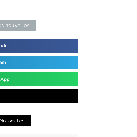
es nouvelles
ook
ram
sApp
 Nouvelles