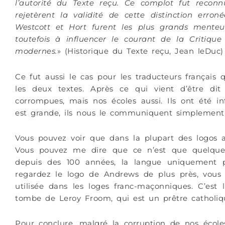
l’autorité du Texte reçu. Ce complot fut reconn
rejetèrent la validité de cette distinction erro
Westcott et Hort furent les plus grands menteurs
toutefois à influencer le courant de la Critique
modernes.
» (Historique du Texte reçu, Jean leDuc)
Ce fut aussi le cas pour les traducteurs français 
les deux textes. Après ce qui vient d’être di
corrompues, mais nos écoles aussi. Ils ont été inf
est grande, ils nous le communiquent simplement 
Vous pouvez voir que dans la plupart des logos ad
Vous pouvez me dire que ce n’est que quelques
depuis des 100 années, la langue uniquement pa
regardez le logo de Andrews de plus près, vous
utilisée dans les loges franc-maçonniques. C’est 
tombe de Leroy Froom, qui est un prêtre catholiq
Pour conclure, malgré la corruption de nos écoles