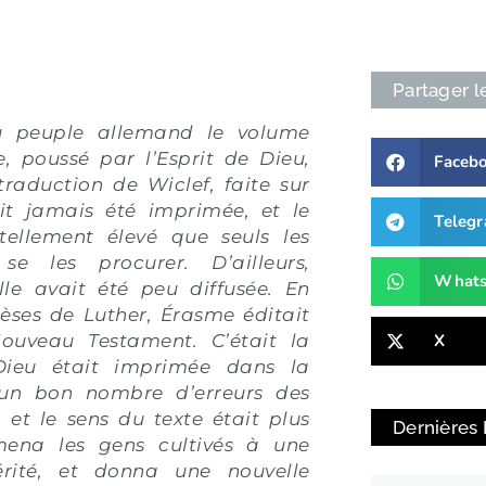
Partager l
u peuple allemand le volume
e, poussé par l’Esprit de Dieu,
Faceb
traduction de Wiclef, faite sur
ait jamais été imprimée, et le
Teleg
tellement élevé que seuls les
e les procurer. D’ailleurs,
What
elle avait été peu diffusée. En
hèses de Luther, Érasme éditait
X
ouveau Testament. C’était la
Dieu était imprimée dans la
, un bon nombre d’erreurs des
 et le sens du texte était plus
Dernières
mena les gens cultivés à une
rité, et donna une nouvelle