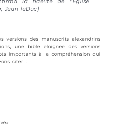
rma la fidélité de l’Église
u, Jean leDuc)
les versions des manuscrits alexandrins
ions, une bible éloignée des versions
mots importants à la compréhension qui
ons citer :
ève»