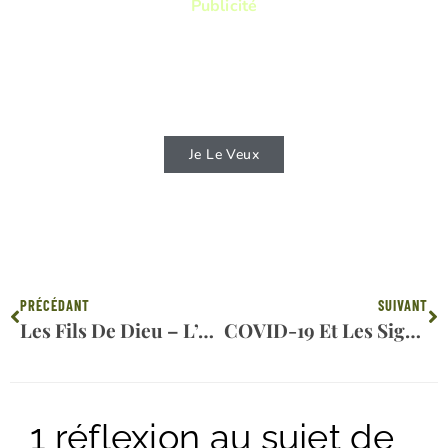
Publicité
Vous aimez lire ? Vous voulez lire des
livres qui vous permettront de connaitre
d'avantage la Bible ?
Je Le Veux
Précédent
Su
PRÉCÉDANT
SUIVANT
Les Fils De Dieu – L’Appel Des Séthites
COVID-19 Et Les Signes Des Temps
1 réflexion au sujet de