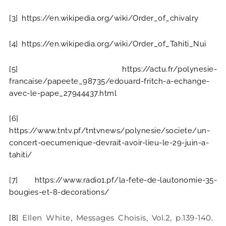
[3]
https://en.wikipedia.org/wiki/Order_of_chivalry
[4]
https://en.wikipedia.org/wiki/Order_of_Tahiti_Nui
[5]
https://actu.fr/polynesie-
francaise/papeete_98735/edouard-fritch-a-echange-
avec-le-pape_27944437.html
[6]
https://www.tntv.pf/tntvnews/polynesie/societe/un-
concert-oecumenique-devrait-avoir-lieu-le-29-juin-a-
tahiti/
[7]
https://www.radio1.pf/la-fete-de-lautonomie-35-
bougies-et-8-decorations/
Ellen White, Messages Choisis, Vol.2, p.139-140.
[8]