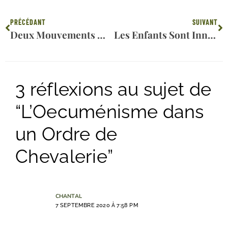
Précédent
Su
PRÉCÉDANT
SUIVANT
Deux Mouvements Mondiaux Dévoilés, Partie 2
Les Enfants Sont Innocents, Partie 2
3 réflexions au sujet de
“L’Oecuménisme dans
un Ordre de
Chevalerie”
CHANTAL
7 SEPTEMBRE 2020 À 7:58 PM