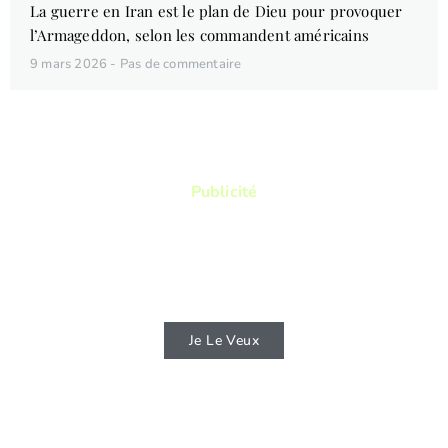
La guerre en Iran est le plan de Dieu pour provoquer
l’Armageddon, selon les commandent américains
9 mars 2026
Pas de commentaire
Publicité
Vous aimez lire ? Vous voulez lire des
livres qui vous permettront de connaitre
d'avantage la Bible ?
Je Le Veux