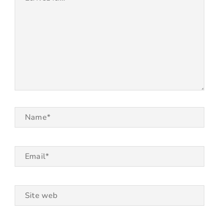
ici…
Name*
Email*
Site
web