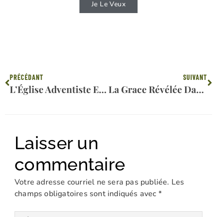
Je Le Veux
Précédent
Su
PRÉCÉDANT
SUIVANT
L’Église Adventiste Et Le Vaccin De La COVID-19
La Grace Révélée Dans L’Ancien Testament, Partie 3
Laisser un
commentaire
Votre adresse courriel ne sera pas publiée.
Les
champs obligatoires sont indiqués avec
*
Écrivez