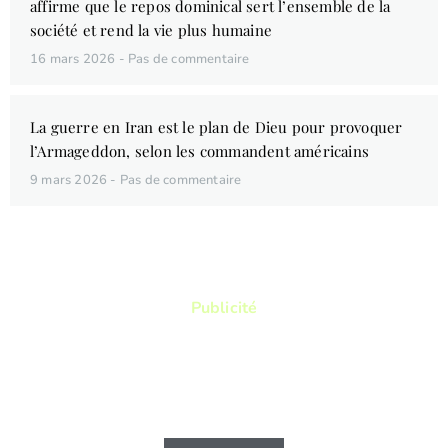
affirme que le repos dominical sert l’ensemble de la
société et rend la vie plus humaine
16 mars 2026
Pas de commentaire
La guerre en Iran est le plan de Dieu pour provoquer
l’Armageddon, selon les commandent américains
9 mars 2026
Pas de commentaire
Publicité
Vous aimez lire ? Vous voulez lire des
livres qui vous permettront de connaitre
d'avantage la Bible ?