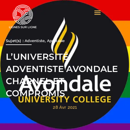
Aller
au
contenu
Sujet(s) :
,
Adventiste
Apostasie
L’UNIVERSITÉ
ADVENTISTE AVONDALE
CHARNEL ET
COMPROMIS
28 Avr 2021