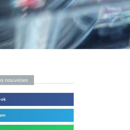
es nouvelles
ook
ram