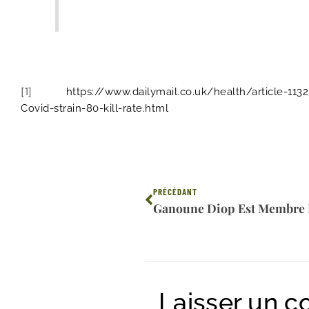
[1]
https://www.dailymail.co.uk/health/article-1
Covid-strain-80-kill-rate.html
Précédent
PRÉCÉDANT
Laisser un 