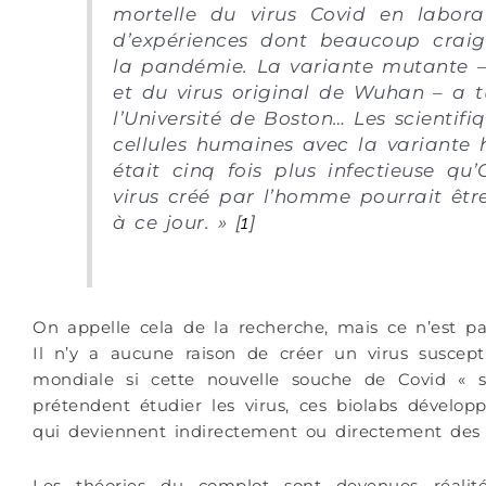
mortelle du virus Covid en labora
d’expériences dont beaucoup craig
la pandémie. La variante mutante –
et du virus original de Wuhan – a t
l’Université de Boston… Les scientif
cellules humaines avec la variante h
était cinq fois plus infectieuse q
virus créé par l’homme pourrait êtr
à ce jour.
»
[
1
]
On appelle cela de la recherche, mais ce n’est pa
Il n’y a aucune raison de créer un virus suscept
mondiale si cette nouvelle souche de Covid
«
prétendent étudier les virus, ces biolabs dévelo
qui deviennent indirectement ou directement des 
Les théories du complot sont devenues réalité