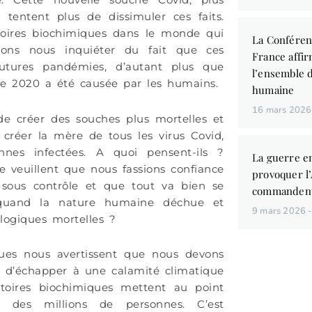
 tentent plus de dissimuler ces faits.
atoires biochimiques dans le monde qui
La Conféren
ions nous inquiéter du fait que ces
France affir
utures pandémies, d’autant plus que
l’ensemble d
e 2020 a été causée par les humains.
humaine
16 mars 202
e créer des souches plus mortelles et
e créer la mère de tous les virus Covid,
nes infectées. A quoi pensent-ils ?
La guerre en
ne veuillent que nous fassions confiance
provoquer l
t sous contrôle et que tout va bien se
commandent
r quand la nature humaine déchue et
9 mars 2026
logiques mortelles ?
tiques nous avertissent que nous devons
 d’échapper à une calamité climatique
ratoires biochimiques mettent au point
r des millions de personnes. C’est