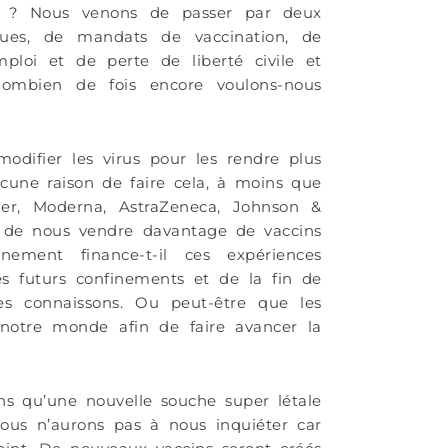
Vous aim
is ? Nous venons de passer par deux
des liv
es, de mandats de vaccination, de
de conna
mploi et de perte de liberté civile et
Combien de fois encore voulons-nous
odifier les virus pour les rendre plus
ucune raison de faire cela, à moins que
zer, Moderna, AstraZeneca, Johnson &
n de nous vendre davantage de vaccins
ement finance-t-il ces expériences
s futurs confinements et de la fin de
les connaissons. Ou peut-être que les
notre monde afin de faire avancer la
ns qu’une nouvelle souche super létale
nous n’aurons pas à nous inquiéter car