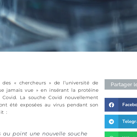
ue des
«
chercheurs
»
de l’université de
Partager l
use jamais vue
»
en insérant la protéine
 Covid. La souche Covid nouvellement
Faceb
 ont été exposées au virus pendant son
t :
Teleg
 au point une nouvelle souche