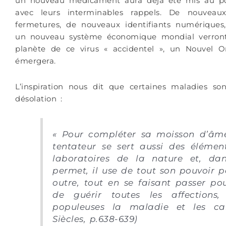
un nouveau médicament aura déjà été mis au poi
avec leurs interminables rappels. De nouveaux
fermetures, de nouveaux identifiants numérique
un nouveau système économique mondial verront 
planète de ce virus
«
accidentel
»
, un Nouvel Or
émergera.
L’inspiration nous dit que certaines maladies so
désolation :
« Pour compléter sa moisson d’âme
tentateur se sert aussi des élément
laboratoires de la nature et, da
permet, il use de tout son pouvoir po
outre, tout en se faisant passer 
de guérir toutes les affections,
populeuses la maladie et les cal
Siècles, p.638-639)