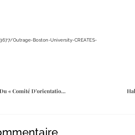
1323677/Outrage-Boston-University-CREATES-
Ganoune Diop Est Membre Du « Comité D’orientation Du Programme » Pour L’Église Catholique Unique
Hal
commentaire