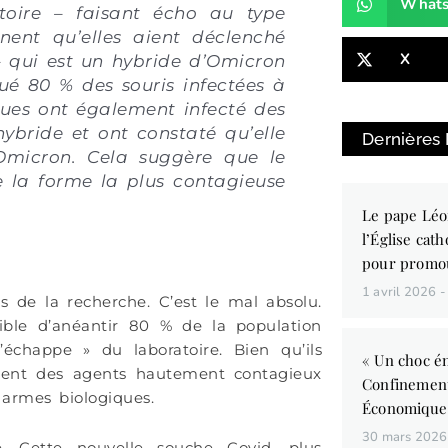
What
toire – faisant écho au type
nent qu’elles aient déclenché
X
 qui est un hybride d’Omicron
ué 80 % des souris infectées à
iques ont également infecté des
ybride et ont constaté qu’elle
Dernières
u’Omicron. Cela suggère que le
e la forme la plus contagieuse
Le pape Léo
l’Église cath
pour promo
1 avril 2026
s de la recherche. C’est le mal absolu.
ible d’anéantir 80 % de la population
s’échappe
»
du laboratoire. Bien qu’ils
« Un choc én
ppent des agents hautement contagieux
Confinemen
armes biologiques.
Économique
30 mars 202
. Cette nouvelle souche Covid, plus