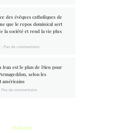
ce des évêques catholiques de
me que le repos dominical sert
e la société et rend la vie plus
6
Pas de commentaire
 Iran est le plan de Dieu pour
’Armageddon, selon les
 américains
Pas de commentaire
Publicité