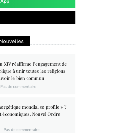
sApp
 Nouvelles
n XIV réaffirme l’engagement de
olique à unir toutes les religions
uvoir le bien commun
Pas de commentaire
ergétique mondial se profile » ?
t économiques, Nouvel Ordre
6
Pas de commentaire