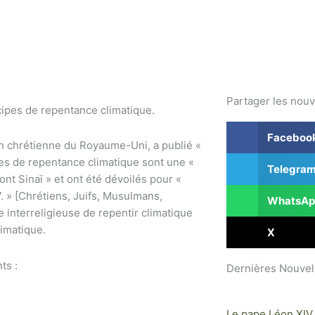
ACCUEIL
ACTUALITÉ PROPHÉTIQUES
MAISON
Partager les nouv
cipes de repentance climatique.
Faceboo
n chrétienne du Royaume-Uni, a publié «
pes de repentance climatique sont une «
Telegra
t Sinaï » et ont été dévoilés pour «
. » [Chrétiens, Juifs, Musulmans,
WhatsAp
 interreligieuse de repentir climatique
imatique.
X
ts :
Dernières Nouvel
Le pape Léon XIV