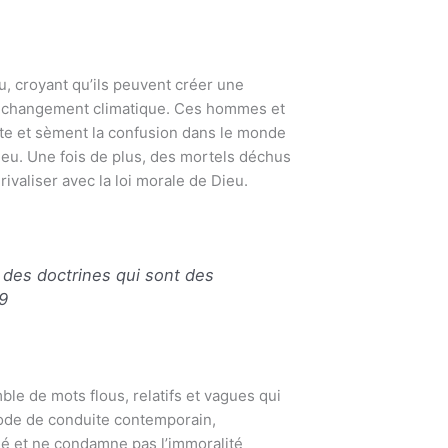
Publicité
u, croyant qu’ils peuvent créer une
e changement climatique. Ces hommes et
Vous aimez l
te et sèment la confusion dans le monde
livres qui v
eu. Une fois de plus, des mortels déchus
d'avantage la
valiser avec la loi morale de Dieu.
Je le 
 des doctrines qui sont des
9
le de mots flous, relatifs et vagues qui
 code de conduite contemporain,
ché et ne condamne pas l’immoralité