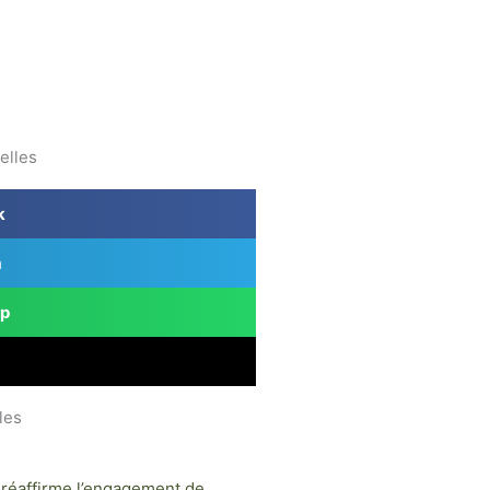
 D’ÉDITION
RESSOURCES
CONTACT
elles
k
m
p
les
 réaffirme l’engagement de