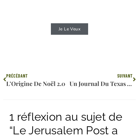
d'avantage la Bible ?
Je Le Veux
Précédent
Su
PRÉCÉDANT
SUIVANT
L’Origine De Noël 2.0
Un Journal Du Texas A Rapporté Que Le Dimanche Est Le Jour Du Seigneur Et Qu’il Est Essentiel
1 réflexion au sujet de
“Le Jerusalem Post a