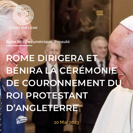
Aller
au
contenu
Sujet(s) :
,
Oecuménique
Papauté
ROME DIRIGERA ET
BÉNIRA LA CÉRÉMONIE
DE COURONNEMENT DU
ROI PROTESTANT
D’ANGLETERRE
10 Mai 2023