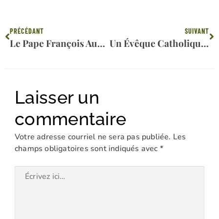
Précédent
Su
PRÉCÉDANT
SUIVANT
Le Pape François Aux Bouddhistes : Que Bouddha Vous Guide Vers Une Rencontre Plus Profonde Avec Vous-Mêmes, Les Autres Et La Terre
Un Évêque Catholique Déclare Qu’il Est « Absolument Essentiel » De Récupérer Les Bénédictions « Temporelles Et Éternelles » Du Sabbat Dominical
Laisser un
commentaire
Votre adresse courriel ne sera pas publiée.
Les
champs obligatoires sont indiqués avec
*
Écrivez
ici…