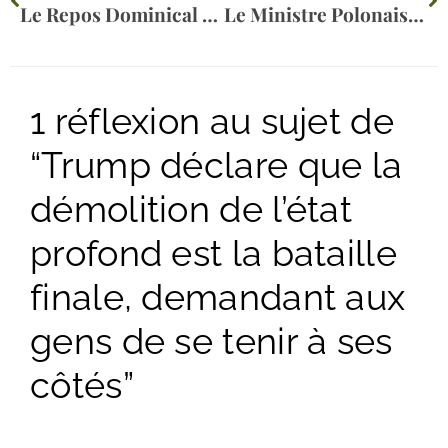
Le Repos Dominical Est Devenu Le Point De Convergence De L’intégration Des LGBT+, Des Syndicats, Des Célébrations De La Journée De La Terre Et D’autres Idéologies Religieuses Et Laïques
Le Ministre Polonais De La Justice Demande À La Cour Suprême D’appliquer L’interdiction Des Activités Commerciales Le Dimanche
1 réflexion au sujet de
“Trump déclare que la
démolition de l’état
profond est la bataille
finale, demandant aux
gens de se tenir à ses
côtés”