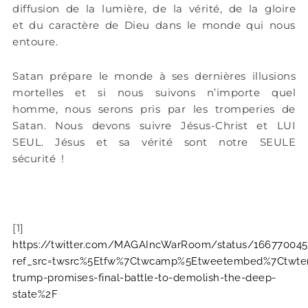
diffusion de la lumière, de la vérité, de la gloire
et du caractère de Dieu dans le monde qui nous
entoure.
Satan prépare le monde à ses dernières illusions
mortelles et si nous suivons n’importe quel
homme, nous serons pris par les tromperies de
Satan. Nous devons suivre Jésus-Christ et LUI
SEUL. Jésus et sa vérité sont notre SEULE
sécurité !
[1]
https://twitter.com/MAGAIncWarRoom/status/166770045
ref_src=twsrc%5Etfw%7Ctwcamp%5Etweetembed%7Ctwte
trump-promises-final-battle-to-demolish-the-deep-
state%2F