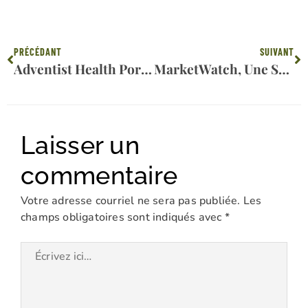
Précédent
Su
PRÉCÉDANT
SUIVANT
Adventist Health Portland Célèbre Le Mois De La Fierté
MarketWatch, Une Société Du Dow Jones, Tire La Sonnette D’alarme : L’abrogation Des Lois Bleues Provoque Le Chaos
Laisser un
commentaire
Votre adresse courriel ne sera pas publiée.
Les
champs obligatoires sont indiqués avec
*
Écrivez
ici…