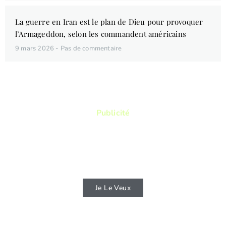
La guerre en Iran est le plan de Dieu pour provoquer
l’Armageddon, selon les commandent américains
9 mars 2026
Pas de commentaire
Publicité
Vous aimez lire ? Vous voulez lire des
livres qui vous permettront de connaitre
d'avantage la Bible ?
Je Le Veux