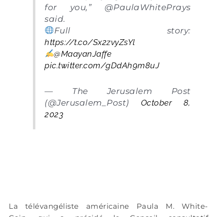
for you,” @PaulaWhitePrays
said.
︎Full story:
https://t.co/Sx2zvyZsYl
@MaayanJaffe
pic.twitter.com/gDdAh9m8uJ
— The Jerusalem Post
(@Jerusalem_Post)
October 8,
2023
La télévangéliste américaine Paula M. White-