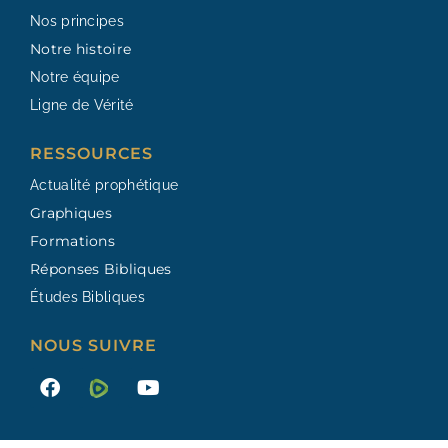
Nos principes
Notre histoire
Notre équipe
Ligne de Vérité
RESSOURCES​
Actualité prophétique
Graphiques
Formations
Réponses Bibliques
Études Bibliques
NOUS SUIVRE
F
Y
a
o
c
u
e
t