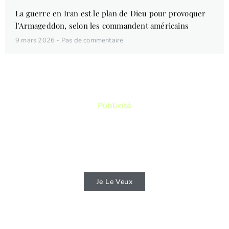
La guerre en Iran est le plan de Dieu pour provoquer
l’Armageddon, selon les commandent américains
9 mars 2026
Pas de commentaire
Publicité
Vous aimez lire ? Vous voulez lire des
livres qui vous permettront de connaitre
d'avantage la Bible ?
Je Le Veux