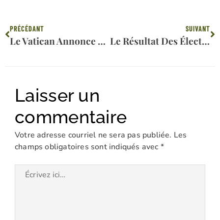
Précédent
Su
PRÉCÉDANT
SUIVANT
Le Vatican Annonce Le Lancement De Son Initiative « Conversion Écologique 2030 »
Le Résultat Des Élections Aux Pays-Bas Accentue Le Virage À Droite De L’Europe – Et Cela Se Passe Dans Le Monde Entier !
Laisser un
commentaire
Votre adresse courriel ne sera pas publiée.
Les
champs obligatoires sont indiqués avec
*
Écrivez
ici…