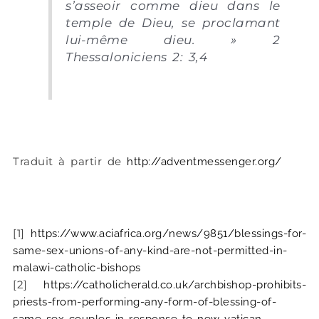
s’asseoir comme dieu dans le
temple de Dieu, se proclamant
lui-même dieu. » 2
Thessaloniciens 2: 3,4
Traduit à partir de
http://adventmessenger.org/
[1]
https://www.aciafrica.org/news/9851/blessings-for-
same-sex-unions-of-any-kind-are-not-permitted-in-
malawi-catholic-bishops
[2]
https://catholicherald.co.uk/archbishop-prohibits-
priests-from-performing-any-form-of-blessing-of-
same-sex-couples-in-response-to-new-vatican-