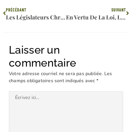
Précédent
Su
PRÉCÉDANT
SUIVANT
Les Législateurs Chrétiens Se Réunissent À Washington Pour Défendre Les « Principes Bibliques »
En Vertu De La Loi, Le Gouvernement Canadien Définit Désormais Ce Qui Est Moral En 2024
Laisser un
commentaire
Votre adresse courriel ne sera pas publiée.
Les
champs obligatoires sont indiqués avec
*
Écrivez
ici…