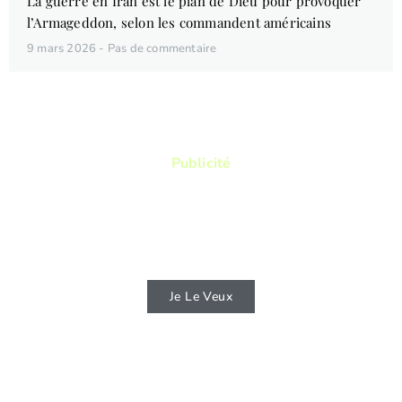
La guerre en Iran est le plan de Dieu pour provoquer
l’Armageddon, selon les commandent américains
9 mars 2026
Pas de commentaire
Publicité
Vous aimez lire ? Vous voulez lire des
livres qui vous permettront de connaitre
d'avantage la Bible ?
Je Le Veux