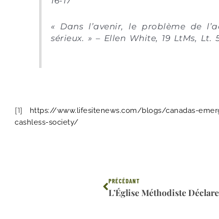
16-17
« Dans l’avenir, le problème de l’
sérieux. » – Ellen White, 19 LtMs, Lt. 5
[1]
https://www.lifesitenews.com/blogs/canadas-emerg
cashless-society/
Précédent
PRÉCÉDANT