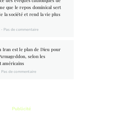
ce des évêques catholiques de
me que le repos dominical sert
e la société et rend la vie plus
6
Pas de commentaire
 Iran est le plan de Dieu pour
’Armageddon, selon les
 américains
Pas de commentaire
Publicité
ez lire ? Vous voulez lire
res qui vous permettront