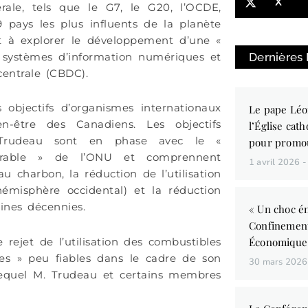
X
rale, tels que le G7, le G20, l’OCDE,
 pays les plus influents de la planète
nt à explorer le développement d’une «
Dernières
 systèmes d’information numériques et
entrale (CBDC).
objectifs d’organismes internationaux
Le pape Léo
-être des Canadiens. Les objectifs
l’Église cath
 Trudeau sont en phase avec le «
pour promo
rable » de l’ONU et comprennent
1 avril 2026
au charbon, la réduction de l’utilisation
’hémisphère occidental) et la réduction
aines décennies.
« Un choc én
Confinemen
ejet de l’utilisation des combustibles
Économique
rtes » peu fiables dans le cadre de son
30 mars 202
lequel M. Trudeau et certains membres