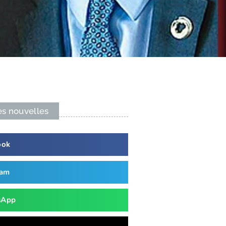
es nouvelles
ook
ram
sApp