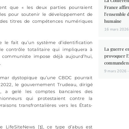
La Conféren
France affir
ent que « les deux parties pourraient
l’ensemble d
ales pour soutenir le développement de
humaine
t des titres de compétences numériques
16 mars 202
e fait qu’un système d’identification
La guerre en
contrôle totalitaire qui impliquera à
provoquer l
e communiste impose déjà aujourd’hui,
commandent
.
9 mars 2026
mar dystopique qu’une CBDC pourrait
té 2022, le gouvernement Trudeau, dirigé
nd, a gelé les comptes bancaires des
onneurs qui protestaient contre la
raisons transfrontalières vers les États-
Vous aim
des liv
e LifeSiteNews [
], ce type d’abus est
1