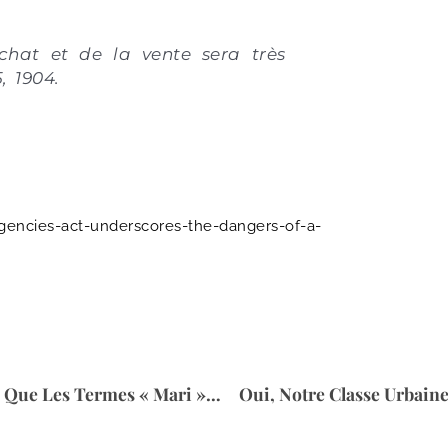
achat et de la vente sera très
, 1904.
encies-act-underscores-the-dangers-of-a-
L’Église Méthodiste Déclare Que Les Termes « Mari » Et « Femme » Sont Offensants
Oui, Notre Classe Urbain