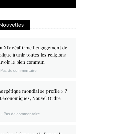
 Nouvelles
n XIV réaffirme l’engagement de
olique à unir toutes les religions
uvoir le bien commun
Pas de commentaire
ergétique mondial se profile » ?
t économiques, Nouvel Ordre
6
Pas de commentaire