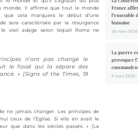
La Conféren
s le monde et qu’il s’agissait du plus
France affir
du monde. Il affirme que tout le monde
l’ensemble d
et que cela marquera le début d’une
humaine
de sera caractérisée par la résurgence
 le vieil adage selon lequel Rome ne
16 mars 202
La guerre en
incipes n’ont pas changé le
provoquer l
it le fossé qui la sépare des
commandent
ancé. » (Signs of the Times, 19
9 mars 2026
de ne jamais changer. Les principes de
hui ceux de l’Eglise. Si elle en avait le
Vous aim
ueur que dans les siècles passés. » (La
des liv