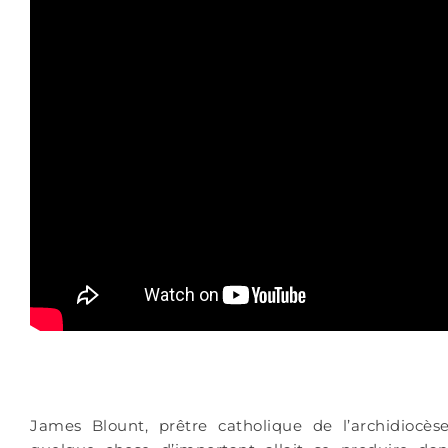
James Blount, prêtre catholique de l’archidiocè