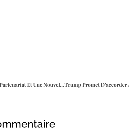
Adventist Health Forme Un Partenariat Et Une Nouvelle Coentreprise Avec L’un Des Prestataires De Services Chirurgicaux Les Plus Favorables Aux LGBT Et À L’affirmation Du Genre Du Pays
commentaire