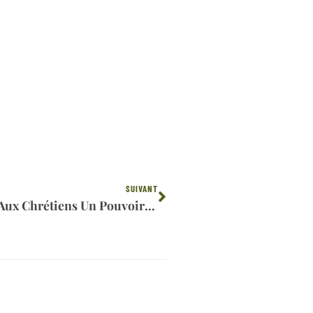
Suivant
SUIVANT
Trump Promet D’accorder Aux Chrétiens Un Pouvoir Politique Sans Précédent Lorsque Le Réveil De L’Amérique Commencera Le Jour Des Élections 2024