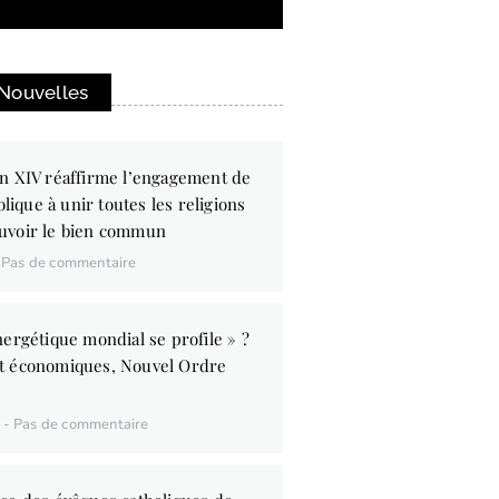
 Nouvelles
n XIV réaffirme l’engagement de
olique à unir toutes les religions
uvoir le bien commun
Pas de commentaire
ergétique mondial se profile » ?
t économiques, Nouvel Ordre
6
Pas de commentaire