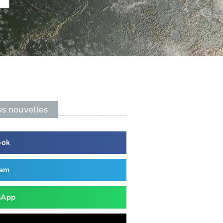
es nouvelles
ook
ram
sApp