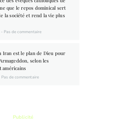
ce des évêques catholiques de
me que le repos dominical sert
e la société et rend la vie plus
6
Pas de commentaire
 Iran est le plan de Dieu pour
’Armageddon, selon les
 américains
Pas de commentaire
Publicité
ez lire ? Vous voulez lire
res qui vous permettront