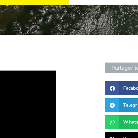
Partager l
Faceb
Teleg
What