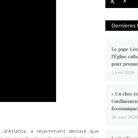
X
Dernières
Le pape Léo
l’Église cath
pour promo
1 avril 2026
« Un choc én
Confinemen
Économique
30 mars 202
se d’Atlanta, a récemment déclaré que