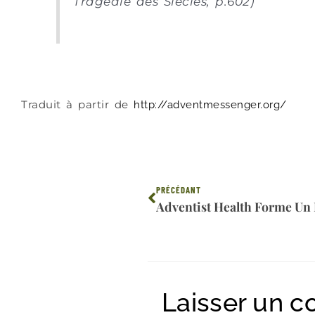
Tragédie des Siècles, p.602)
Traduit à partir de
http://adventmessenger.org/
Précédent
PRÉCÉDANT
Laisser un 