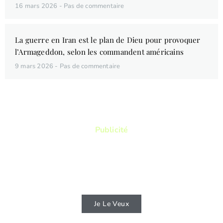
16 mars 2026
Pas de commentaire
La guerre en Iran est le plan de Dieu pour provoquer
l’Armageddon, selon les commandent américains
9 mars 2026
Pas de commentaire
Publicité
Vous aimez lire ? Vous voulez lire des
livres qui vous permettront de connaitre
d'avantage la Bible ?
Je Le Veux