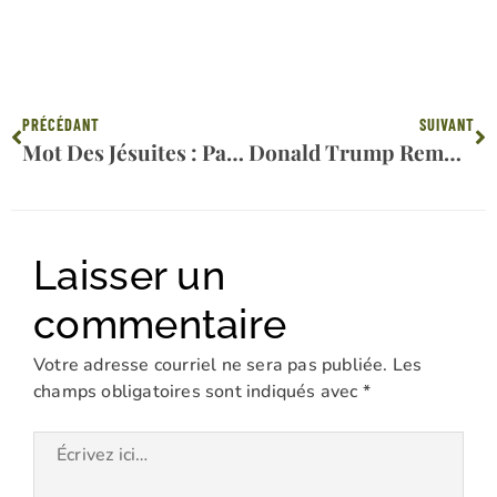
Précédent
Su
PRÉCÉDANT
SUIVANT
Mot Des Jésuites : Passez Un Joyeux Dimanche Rose LGBT+
Donald Trump Remporte Le Vote Catholique, Qui A Historiquement Déterminé Le Vainqueur De L’élection Présidentielle
Laisser un
commentaire
Votre adresse courriel ne sera pas publiée.
Les
champs obligatoires sont indiqués avec
*
Écrivez
ici…