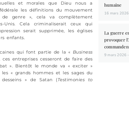
 sexuelles et morales que Dieu nous a
humaine
 fédérale les définitions du mouvement
16 mars 202
ité de genre », cela va complètement
s-Unis. Cela criminaliserait ceux qui
xpression serait supprimée, les églises
La guerre en
rs enfants.
provoquer l
commandent
icaines qui font partie de la «
Business
9 mars 2026
t, ces entreprises cesseront de faire des
bat ». Bientôt le monde va « exciter »
t, les « grands hommes et les sages du
« desseins » de Satan (
Testimonies to
Vous aim
des liv
de conna