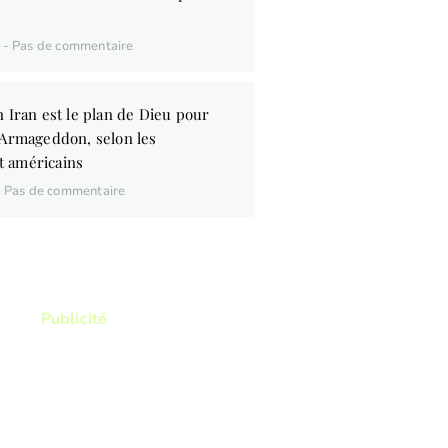
6
Pas de commentaire
 Iran est le plan de Dieu pour
’Armageddon, selon les
 américains
Pas de commentaire
Publicité
ez lire ? Vous voulez lire
res qui vous permettront
itre d'avantage la Bible ?