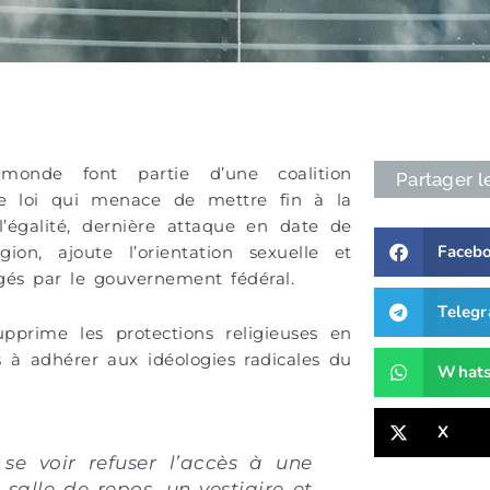
monde font partie d’une coalition
Partager l
 une loi qui menace de mettre fin à la
l’égalité, dernière attaque en date de
Faceb
gion, ajoute l’orientation sexuelle et
tégés par le gouvernement fédéral.
Teleg
upprime les protections religieuses en
es à adhérer aux idéologies radicales du
What
X
se voir refuser l’accès à une
salle de repos, un vestiaire et