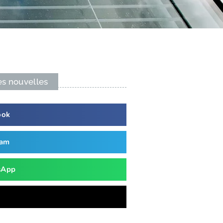
es nouvelles
ook
ram
sApp