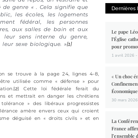
 de genre « . Cela signifie que
Dernières
lic, les écoles, les logements
ment fédéral, les personnes
res, aux salles de bain et aux
Le pape Léo
e leur sens interne du genre,
l’Église cath
 leur sexe biologique. »
[1]
pour promo
1 avril 2026
ion se trouve à la page 24, lignes 4-8,
« Un choc én
t être utilisée comme « défense » pour
Confinemen
ation.
Cette loi fédérale ferait du
[2]
Économique
s et mettrait en danger les chrétiens
30 mars 202
tolérance » des libéraux progressistes
olérance amère envers ceux qui croient
isme déguisé en « droits civils » et en
La Conféren
France affir
l’ensemble d