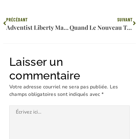
Précédent
Su
PRÉCÉDANT
SUIVANT
Adventist Liberty Magazine : Positif À L’avortement Et Aux Mandats De Vaccination
Quand Le Nouveau Testament A-T-Il Été Écrit ?
Laisser un
commentaire
Votre adresse courriel ne sera pas publiée.
Les
champs obligatoires sont indiqués avec
*
Écrivez
ici…