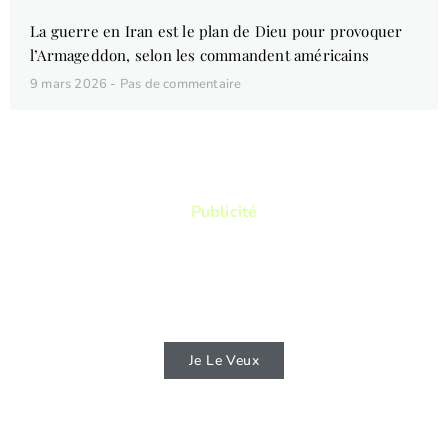
La guerre en Iran est le plan de Dieu pour provoquer
l’Armageddon, selon les commandent américains
9 mars 2026
Pas de commentaire
Publicité
Vous aimez lire ? Vous voulez lire des
livres qui vous permettront de connaitre
d'avantage la Bible ?
Je Le Veux