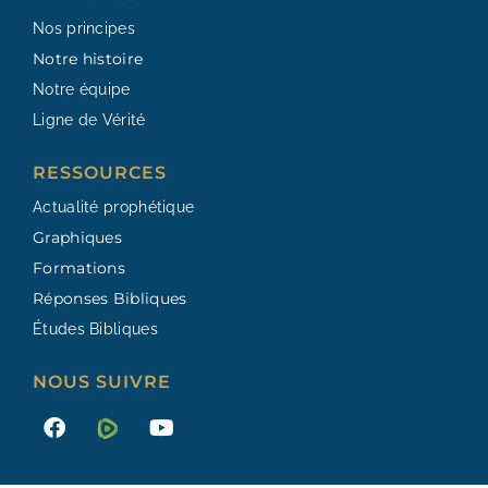
Nos principes
Notre histoire
Notre équipe
Ligne de Vérité
RESSOURCES​
Actualité prophétique
Graphiques
Formations
Réponses Bibliques
Études Bibliques
NOUS SUIVRE
F
Y
a
o
c
u
e
t