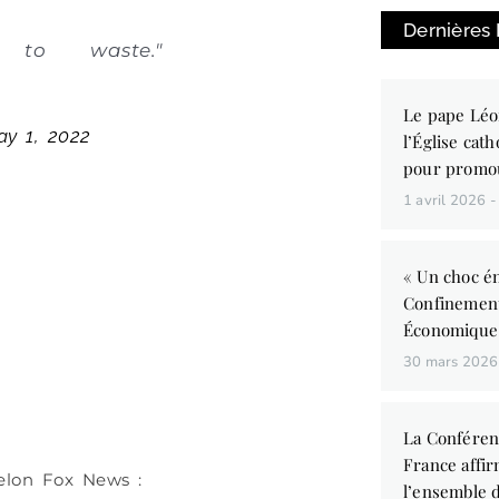
Dernières
to waste."
Le pape Léo
ay 1, 2022
l’Église cath
pour promo
1 avril 2026
« Un choc én
Confinemen
Économique
30 mars 202
La Conféren
France affir
elon Fox News :
l’ensemble d