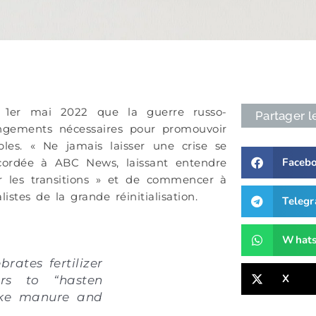
 1er mai 2022 que la guerre russo-
Partager l
angements nécessaires pour promouvoir
les. « Ne jamais laisser une crise se
Faceb
ccordée à ABC News, laissant entendre
r les transitions » et de commencer à
stes de la grande réinitialisation.
Teleg
What
rates fertilizer
X
ers to “hasten
 like manure and