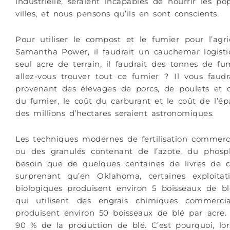
industrielle, seraient incapables de nourrir les p
villes, et nous pensons qu’ils en sont conscients.
Pour utiliser le compost et le fumier pour l’agr
Samantha Power, il faudrait un cauchemar logisti
seul acre de terrain, il faudrait des tonnes de fum
allez-vous trouver tout ce fumier ? Il vous faud
provenant des élevages de porcs, de poulets et d
du fumier, le coût du carburant et le coût de l’ép
des millions d’hectares seraient astronomiques.
Les techniques modernes de fertilisation commercia
ou des granulés contenant de l’azote, du phosp
besoin que de quelques centaines de livres de ce
surprenant qu’en Oklahoma, certaines exploitat
biologiques produisent environ 5 boisseaux de blé
qui utilisent des engrais chimiques commerci
produisent environ 50 boisseaux de blé par acre
90 % de la production de blé. C’est pourquoi, lo