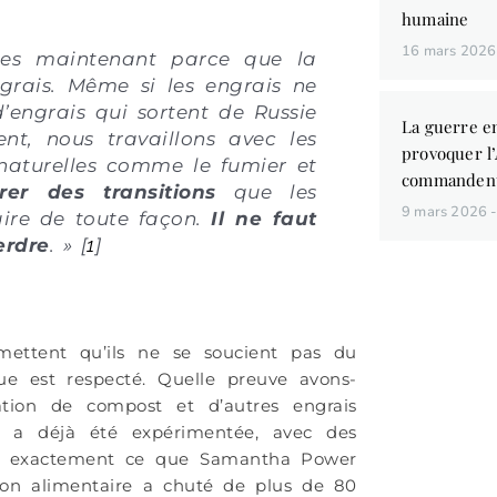
humaine
16 mars 202
lles maintenant parce que la
ngrais. Même si les engrais ne
’engrais qui sortent de Russie
La guerre en
ent, nous travaillons avec les
provoquer l
 naturelles comme le fumier et
commandent
rer des transitions
que les
9 mars 2026
aire de toute façon.
Il ne faut
erdre
. » [
1
]
dmettent qu’ils ne se soucient pas du
ue est respecté. Quelle preuve avons-
Vous aim
ation de compost et d’autres engrais
des liv
l a déjà été expérimentée, avec des
de conna
fait exactement ce que Samantha Power
ion alimentaire a chuté de plus de 80