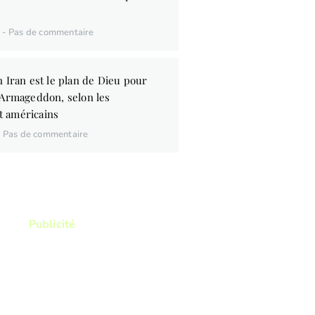
6
Pas de commentaire
 Iran est le plan de Dieu pour
’Armageddon, selon les
 américains
Pas de commentaire
Publicité
ez lire ? Vous voulez lire
res qui vous permettront
itre d'avantage la Bible ?