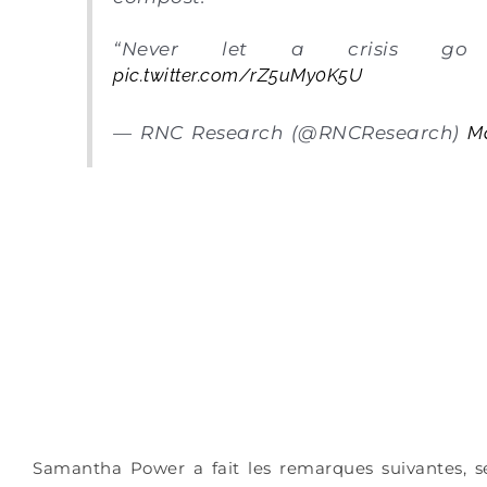
“Never let a crisis go 
pic.twitter.com/rZ5uMy0K5U
— RNC Research (@RNCResearch)
M
Samantha Power a fait les remarques suivantes, s