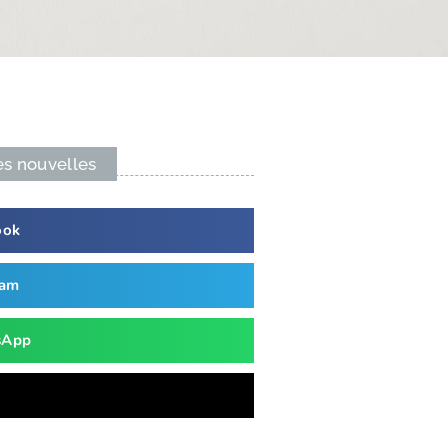
es nouvelles
ook
ram
sApp