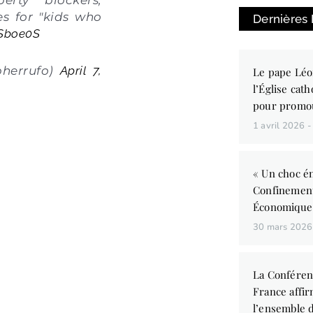
es for "kids who
Dernières
SSboe0S
pherrufo)
April 7,
Le pape Léo
l’Église cath
pour promo
1 avril 2026
« Un choc én
Confinemen
Économique
30 mars 202
La Conféren
France affir
l’ensemble d