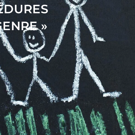
CÉDURES
GENRE »