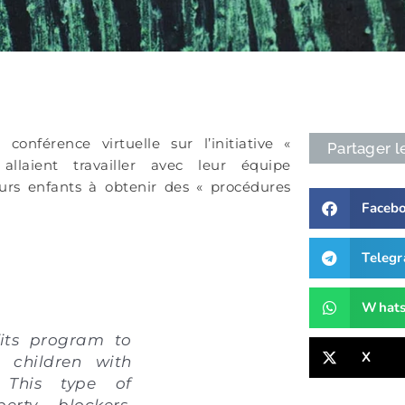
onférence virtuelle sur l’initiative «
Partager l
llaient travailler avec leur équipe
urs enfants à obtenir des « procédures
Faceb
Teleg
What
its program to
X
 children with
" This type of
erty blockers,