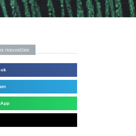
es nouvelles
ook
ram
sApp