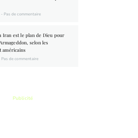
6
Pas de commentaire
 Iran est le plan de Dieu pour
’Armageddon, selon les
 américains
Pas de commentaire
Publicité
ez lire ? Vous voulez lire
res qui vous permettront
itre d'avantage la Bible ?