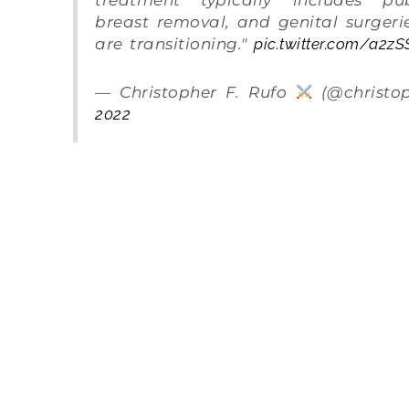
breast removal, and genital surgeri
are transitioning."
pic.twitter.com/a2z
— Christopher F. Rufo
(@christo
2022