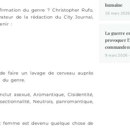
humaine
firmation du genre ? Christopher Rufo,
16 mars 202
ateur de la rédaction du City Journal,
nir :
La guerre en
provoquer l
commandent
9 mars 2026
 de faire un lavage de cerveau auprès
 du genre.
clut asexué, Aromantique, Cisidentité,
Vous aim
rsectionnalité, Neutrois, panromantique,
des liv
de conna
t femme est devenu quelque chose de