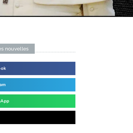
es nouvelles
ook
ram
sApp