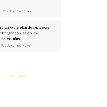
6
Pas de commentaire
 Iran est le plan de Dieu pour
’Armageddon, selon les
 américains
Pas de commentaire
Publicité
ez lire ? Vous voulez lire
res qui vous permettront
itre d'avantage la Bible ?