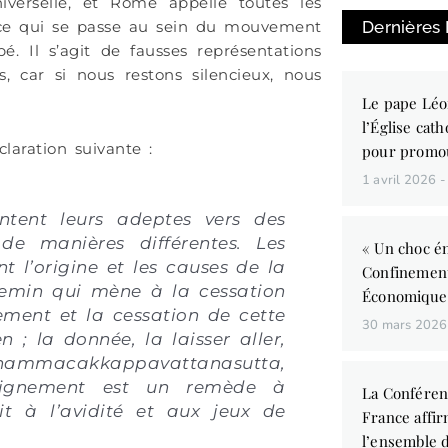
iverselle, et Rome appelle toutes les
Dernières
it ce qui se passe au sein du mouvement
. Il s’agit de fausses représentations
s, car si nous restons silencieux, nous
Le pape Léo
l’Église cath
laration suivante :
pour promo
1 avril 2026
ntent leurs adeptes vers des
de manières différentes. Les
« Un choc én
 l’origine et les causes de la
Confinemen
chemin qui mène à la cessation
Économique
sement et la cessation de cette
30 mars 202
 ; la donnée, la laisser aller,
(Dhammacakkappavattanasutta,
nseignement est un remède à
La Conféren
it à l’avidité et aux jeux de
France affir
l’ensemble d