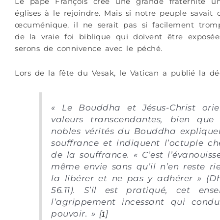
Le pape François crée une grande fraternité un
églises à le rejoindre. Mais si notre peuple sava
œcuménique, il ne serait pas si facilement trompé
de la vraie foi biblique qui doivent être exposée
serons de connivence avec le péché.
Lors de la fête du Vesak, le Vatican a publié la déc
« Le Bouddha et Jésus-Christ orie
valeurs transcendantes, bien que 
nobles vérités du Bouddha expliquent
souffrance et indiquent l’octuple 
de la souffrance. « C’est l’évanouis
même envie sans qu’il n’en reste rien
la libérer et ne pas y adhérer » 
56.11). S’il est pratiqué, cet e
l’agrippement incessant qui condu
pouvoir. » [
1
]