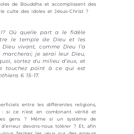
idoles de Bouddha et accomplissent des
e culte des idoles et Jésus-Christ ?
al? Où quelle part a le fidèle
ntre le temple de Dieu et les
u Dieu vivant, comme Dieu l’a
y marcherai; je serai leur Dieu,
quoi, sortez du milieu d’eux, et
ne touchez point à ce qui est
nthiens 6 15-17.
ciels entre les différentes religions,
 : si ce n’est en combinant vérité et
r les gens ? Même si un système de
 d’erreur devons-nous tolérer ? Et, afin
-nous fermer les yeux sur des erreurs