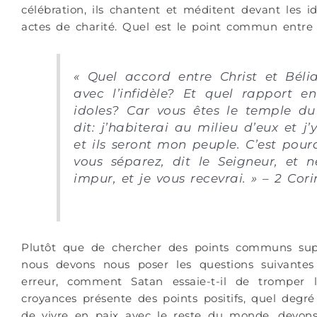
célébration, ils chantent et méditent devant les 
actes de charité. Quel est le point commun entre l
« Quel accord entre Christ et Béli
avec l’infidèle? Et quel rapport e
idoles? Car vous êtes le temple d
dit: j’habiterai au milieu d’eux et j’
et ils seront mon peuple.
C’est pour
vous séparez, dit le Seigneur, et 
impur, et je vous recevrai. » – 2 Cori
Plutôt que de chercher des points communs superfi
nous devons nous poser les questions suivantes
erreur, comment Satan essaie-t-il de trompe
croyances présente des points positifs, quel degré
de vivre en paix avec le reste du monde, devons