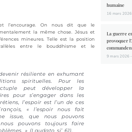
humaine
16 mars 202
et l’encourage. On nous dit que le
amentalement la même chose. Jésus et
La guerre en
rences mineures. Telle est la position
provoquer l
rallèles entre le bouddhisme et le
commandent
9 mars 2026
devenir résiliente en exhumant
ditions spirituelles. Pour les
octuple peut développer la
ires pour s’engager dans les
étiens, l’espoir est l’un de ces
Vous aim
ançois, « l’espoir nous fait
des liv
une issue, que nous pouvons
de conna
 nous pouvons toujours faire
lèmes. » (Laudato si’ 61).