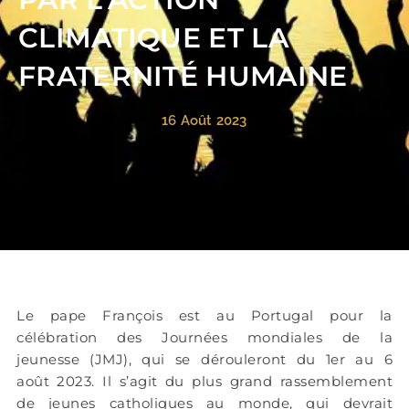
CLIMATIQUE ET LA
FRATERNITÉ HUMAINE
16 Août 2023
Le pape François est au Portugal pour la
célébration des Journées mondiales de la
jeunesse (JMJ), qui se dérouleront du 1er au 6
août 2023. Il s’agit du plus grand rassemblement
de jeunes catholiques au monde, qui devrait