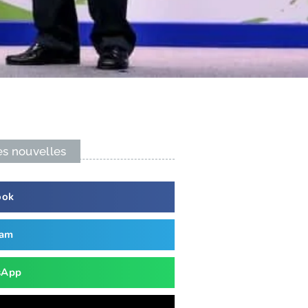
es nouvelles
ook
ram
sApp