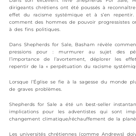
Dans son excellent livre Shepherds For Sale,
dirigeants chrétiens ont été poussés à reconnaît
effet du racisme systémique et à s’en repent
comment des hommes de pouvoir progressistes ont
à des fins politiques.
Dans Shepherds for Sale, Basham révèle comment 
pressions pour : murmurer au sujet des péc
l’importance de l’avortement, déplorer les ef
repentir de la « perpétuation du racisme systémi
Lorsque l’Église se fie à la sagesse du monde plut
de graves problèmes.
Shepherds for Sale a été un best-seller instan
implications pour les adventistes qui sont im
changement climatique/réchauffement de la planè
Les universités chrétiennes (comme Andrews) doiv