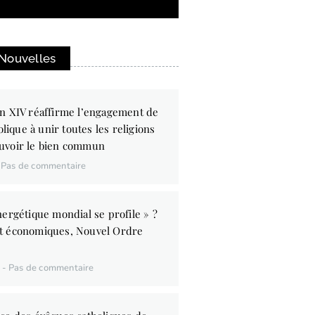
 Nouvelles
n XIV réaffirme l’engagement de
olique à unir toutes les religions
uvoir le bien commun
Pas de commentaire
ergétique mondial se profile » ?
t économiques, Nouvel Ordre
6
Pas de commentaire