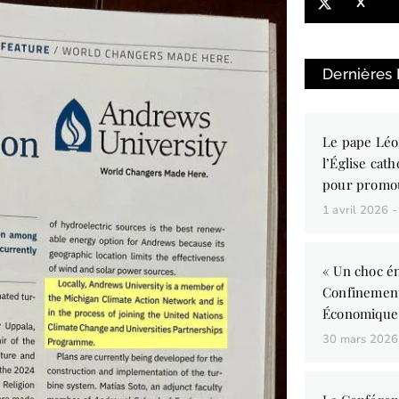
X
Dernières
Le pape Léo
l’Église cath
pour promo
1 avril 2026
« Un choc én
Confinemen
Économique
30 mars 202