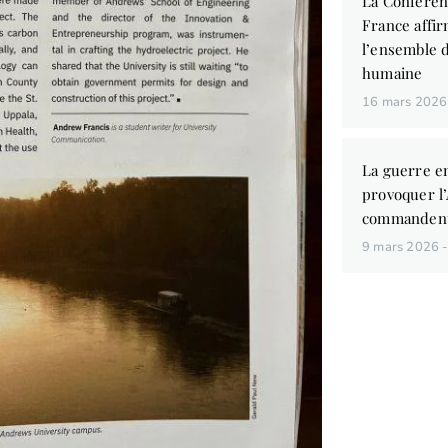
La Conféren
France affir
l’ensemble d
humaine
16 mars 202
La guerre en
provoquer l
commandent
9 mars 2026
Vous aim
des liv