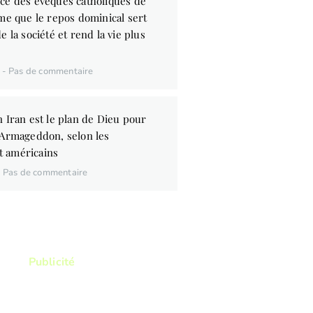
ce des évêques catholiques de
me que le repos dominical sert
e la société et rend la vie plus
6
Pas de commentaire
 Iran est le plan de Dieu pour
’Armageddon, selon les
 américains
Pas de commentaire
Publicité
ez lire ? Vous voulez lire
res qui vous permettront