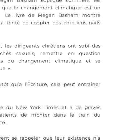
 Megan Basham explique comment les
re que le changement climatique est un
ir. Le livre de Megan Basham montre
 tenté de coopter des chrétiens naïfs
les dirigeants chrétiens ont subi des
hés sexuels, remettre en question
fets du changement climatique et se
que ».
ôt qu’à l’Écriture, cela peut entraîner
tané du New York Times et a de graves
patients de monter dans le train du
te.
ent se rappeler que leur existence n’a