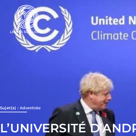
Aller
au
contenu
Sujet(s) :
Adventiste
L’UNIVERSITÉ D’AN