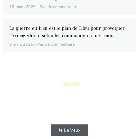
16 mars 2026
Pas de commentaire
La guerre en Iran est le plan de Dieu pour provoquer
l’Armageddon, selon les commandent américains
9 mars 2026
Pas de commentaire
Publicité
Vous aimez lire ? Vous voulez lire des
livres qui vous permettront de connaitre
d'avantage la Bible ?
Je Le Veux