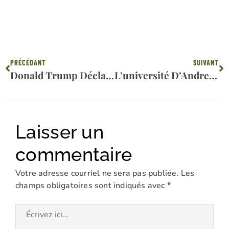
Précédent
Su
PRÉCÉDANT
SUIVANT
Donald Trump Déclare Aux Membres Du Congrès Que Le Plan De Dieu Pour L’Amérique Se Réalisera Plus Tôt Que Plus Tard
L’université D’Andrews Rejoint Le Programme Des Nations Unies Sur Le Changement Climatique
Laisser un
commentaire
Votre adresse courriel ne sera pas publiée.
Les
champs obligatoires sont indiqués avec
*
Écrivez
ici…