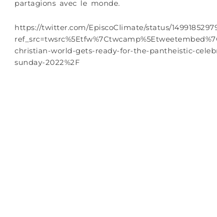
partagions avec le monde.
https://twitter.com/EpiscoClimate/status/149918529
ref_src=twsrc%5Etfw%7Ctwcamp%5Etweetembed%7
christian-world-gets-ready-for-the-pantheistic-celeb
sunday-2022%2F