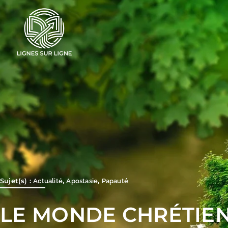
Aller
au
contenu
Sujet(s) :
,
,
Actualité
Apostasie
Papauté
LE MONDE CHRÉTIEN