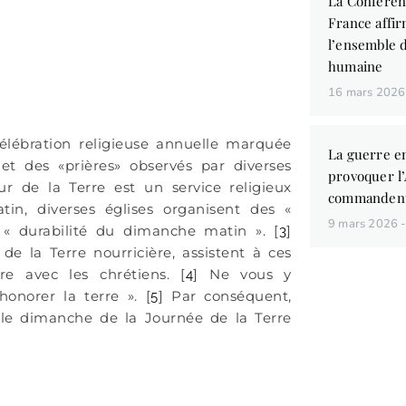
La Conféren
France affir
l’ensemble d
humaine
16 mars 202
lébration religieuse annuelle marquée
La guerre en
 et des «prières» observés par diverses
provoquer l
 de la Terre est un service religieux
commandent
in, diverses églises organisent des «
9 mars 2026
 « durabilité du dimanche matin ». [
]
3
 de la Terre nourricière, assistent à ces
e avec les chrétiens. [
] Ne vous y
4
onorer la terre ». [
] Par conséquent,
5
ar le dimanche de la Journée de la Terre
Vous aim
des liv