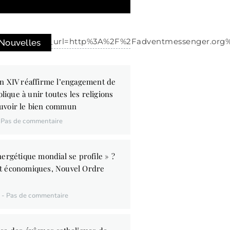
5Es1_&ref_url=http%3A%2F%2Fadventmessenger.org%
 Nouvelles
n XIV réaffirme l’engagement de
olique à unir toutes les religions
uvoir le bien commun
Pas de commentaire
ergétique mondial se profile » ?
t économiques, Nouvel Ordre
6
Pas de commentaire