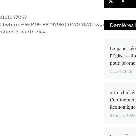
X
7980104704?
Ctwterm%5E1499185297980104704%7Ctwgr%5E%7Ctwcon%
Dernières
ration-of-earth-day-
Le pape Léo
l’Église cath
pour promo
1 avril 2026
« Un choc én
Confinemen
Économique
30 mars 202