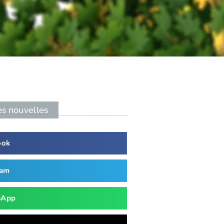
es nouvelles
ook
ram
sApp