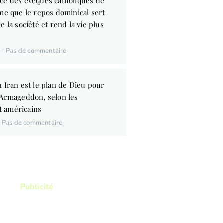
ce des évêques catholiques de
me que le repos dominical sert
e la société et rend la vie plus
6
Pas de commentaire
 Iran est le plan de Dieu pour
’Armageddon, selon les
 américains
Pas de commentaire
Publicité
ez lire ? Vous voulez lire
res qui vous permettront