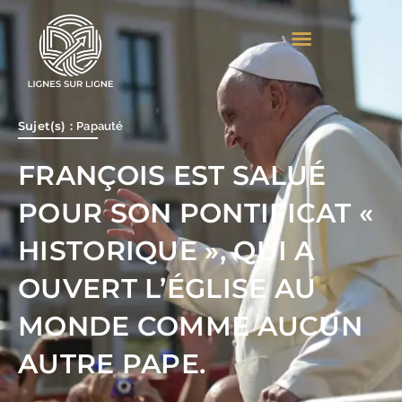
Aller
au
contenu
Sujet(s) :
Papauté
FRANÇOIS EST SALUÉ
POUR SON PONTIFICAT «
HISTORIQUE », QUI A
OUVERT L’ÉGLISE AU
MONDE COMME AUCUN
AUTRE PAPE.