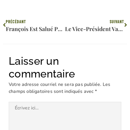
Précédent
Su
PRÉCÉDANT
SUIVANT
François Est Salué Pour Son Pontificat « Historique », Qui A Ouvert L’Église Au Monde Comme Aucun Autre Pape.
Le Vice-Président Vance Défend La Papauté Du Pape François En Le Qualifiant De « Saint Père » Et De Grand Berger Qui Dit La Vérité
Laisser un
commentaire
Votre adresse courriel ne sera pas publiée.
Les
champs obligatoires sont indiqués avec
*
Écrivez
ici…