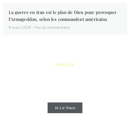
La guerre en Iran est le plan de Dieu pour provoquer
l’Armageddon, selon les commandent américains
9 mars 2026
Pas de commentaire
Publicité
Vous aimez lire ? Vous voulez lire des
livres qui vous permettront de connaitre
d'avantage la Bible ?
Je Le Veux